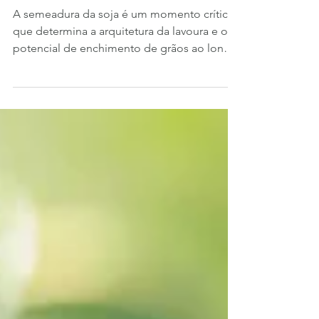
Enchimento de Grãos
A semeadura da soja é um momento crítico
que determina a arquitetura da lavoura e o
potencial de enchimento de grãos ao longo
do ciclo. Para engenheiros agrônomos,
compreender a integração entre fisiologia
vegetal, ambiente e manejo é essencial para
explorar plenamente o potencial genético
das cultivares. Nesta abordagem técnica,
discutimos como decisões na semeadura
influenciam padrões de crescimento,
alocação de fotoassimilados, resistência a
estresses e, principalmente, a