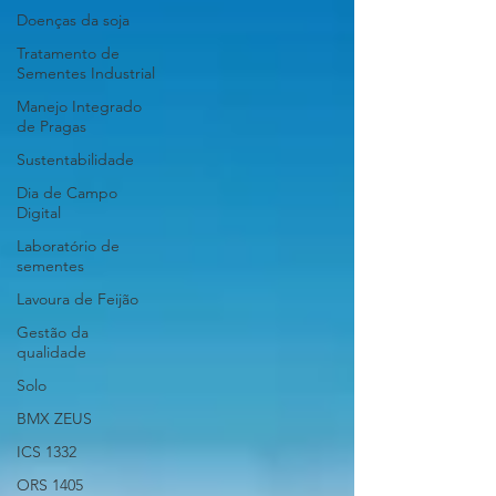
Doenças da soja
Tratamento de
Sementes Industrial
Manejo Integrado
de Pragas
Sustentabilidade
Dia de Campo
Digital
Laboratório de
sementes
Lavoura de Feijão
Gestão da
qualidade
Solo
BMX ZEUS
ICS 1332
ORS 1405