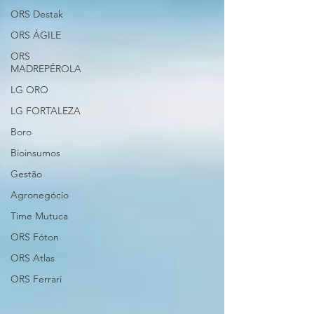
ORS Destak
ORS ÁGILE
ORS
MADREPÉROLA
LG ORO
LG FORTALEZA
Boro
Bioinsumos
Gestão
Agronegócio
Time Mutuca
ORS Fóton
ORS Atlas
ORS Ferrari