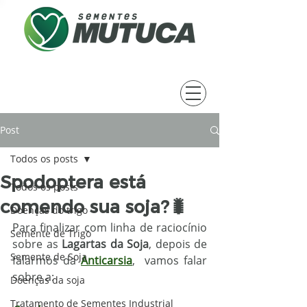
Post
Todos os posts
Spodoptera está
Todos os posts
comendo sua soja?🐛
Doenças do trigo
Para finalizar com linha de raciocínio 
Semente de Trigo
sobre as 
Lagartas da Soja
, depois de 
Semente de Soja
falarmos da 
Anticarsia
,  vamos falar 
sobre a:
Doenças da soja
Tratamento de Sementes Industrial