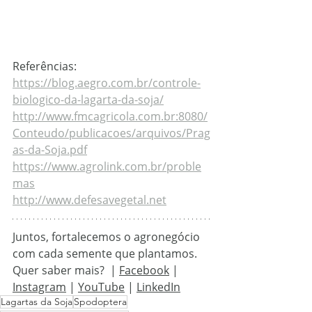
Referências:
https://blog.aegro.com.br/controle-
biologico-da-lagarta-da-soja/
http://www.fmcagricola.com.br:8080/
Conteudo/publicacoes/arquivos/Prag
as-da-Soja.pdf
https://www.agrolink.com.br/proble
mas
http://www.defesavegetal.net
Juntos, fortalecemos o agronegócio 
com cada semente que plantamos.
Quer saber mais?  |
Facebook
 | 
Instagram
 | 
YouTube
 | 
LinkedIn
Lagartas da Soja
Spodoptera