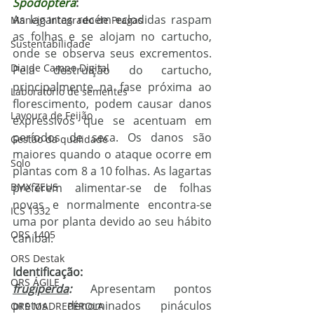
Spodoptera
:
As lagartas recém eclodidas raspam 
Manejo Integrado de Pragas
as folhas e se alojam no cartucho, 
Sustentabilidade
onde se observa seus excrementos. 
Dia de Campo Digital
Pela destruição do cartucho, 
principalmente na fase próxima ao 
Laboratório de sementes
florescimento, podem causar danos 
Lavoura de Feijão
expressivos que se acentuam em 
períodos de seca. Os danos são 
Gestão da qualidade
maiores quando o ataque ocorre em 
Solo
plantas com 8 a 10 folhas. As lagartas 
BMX ZEUS
preferem alimentar-se de folhas 
novas e normalmente encontra-se 
ICS 1332
uma por planta devido ao seu hábito 
ORS 1405
canibal. 
ORS Destak
Identificação: 
ORS ÁGILE
frugiperda
:
 Apresentam pontos 
pretos denominados pináculos 
ORS MADREPÉROLA