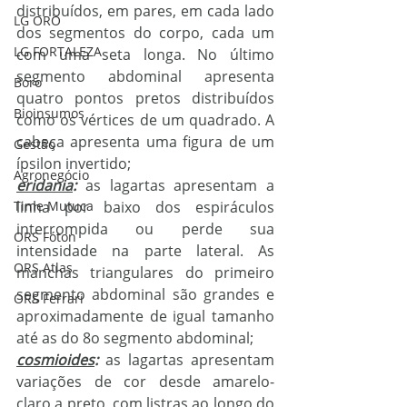
distribuídos, em pares, em cada lado 
LG ORO
dos segmentos do corpo, cada um 
LG FORTALEZA
com uma seta longa. No último 
segmento abdominal apresenta 
Boro
quatro pontos pretos distribuídos 
Bioinsumos
como os vértices de um quadrado. A 
cabeça apresenta uma figura de um 
Gestão
ípsilon invertido;  
Agronegócio
eridania
:
 as la
g
artas apresentam a 
Time Mutuca
linha por baixo dos espiráculos 
interrompida ou perde sua 
ORS Fóton
intensidade na parte lateral. As 
ORS Atlas
manchas triangulares do primeiro 
segmento abdominal são grandes e 
ORS Ferrari
aproximadamente de igual tamanho 
até as do 8o segmento abdominal;
cosmioides
:
 as lagartas apresentam 
variações de cor desde amarelo- 
claro a preto, com listras ao longo do 