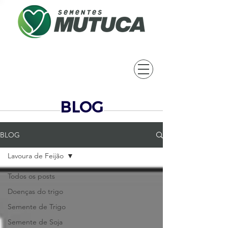
BLOG
BLOG
Lavoura de Feijão
Todos os posts
Doenças do trigo
Semente de Trigo
Semente de Soja