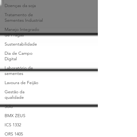
Doenças da soja
Tratamento de
Sementes Industrial
Manejo Integrado
de Pragas
Sustentabilidade
Dia de Campo
Digital
Laboratório de
sementes
Lavoura de Feijão
Gestão da
qualidade
Solo
BMX ZEUS
ICS 1332
ORS 1405