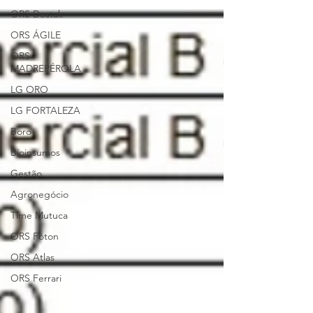
ORS Destak
ORS ÁGILE
ORS
MADREPÉROLA
LG ORO
LG FORTALEZA
Boro
Bioinsumos
Gestão
Agronegócio
Time Mutuca
ORS Fóton
ORS Atlas
ORS Ferrari