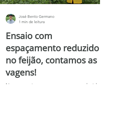
José Bento Germano
1 min de leitura
Ensaio com
espaçamento reduzido
no feijão, contamos as
vagens!
Nosso ensaio com espaçamento reduzido
no feijão já chegou aos 70 dias! Avaliações
prévias mostraram um aumento de 30% no
número de vagens...