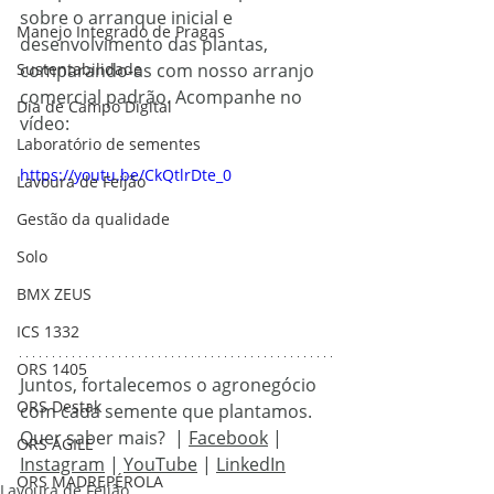
sobre o arranque inicial e 
Manejo Integrado de Pragas
desenvolvimento das plantas, 
Sustentabilidade
comparando-as com nosso arranjo 
comercial padrão. Acompanhe no 
Dia de Campo Digital
vídeo:
Laboratório de sementes
https://youtu.be/CkQtlrDte_0
Lavoura de Feijão
Gestão da qualidade
Solo
BMX ZEUS
ICS 1332
ORS 1405
Juntos, fortalecemos o agronegócio 
ORS Destak
com cada semente que plantamos.
Quer saber mais?  |
Facebook
 | 
ORS ÁGILE
Instagram
 | 
YouTube
 | 
LinkedIn
ORS MADREPÉROLA
Lavoura de Feijão