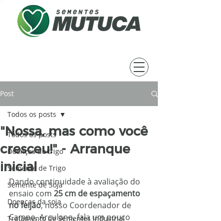
Post
Todos os posts
"Nossa, mas como você
Todos os posts
cresceu!" - Arranque
Doenças do trigo
inicial
Semente de Trigo
Dando continuidade à avaliação do 
Semente de Soja
ensaio com 
25 cm de espaçamento 
Doenças da soja
no feijão
, nosso Coordenador de 
Campo, Arculano, fala um pouco 
Tratamento de Sementes Industrial