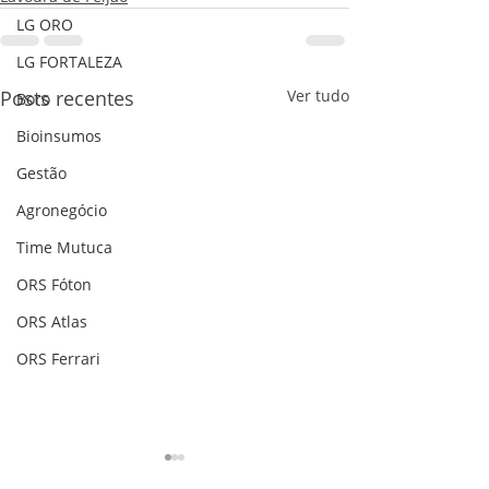
LG ORO
LG FORTALEZA
Posts recentes
Ver tudo
Boro
Bioinsumos
Gestão
Agronegócio
Time Mutuca
ORS Fóton
ORS Atlas
ORS Ferrari