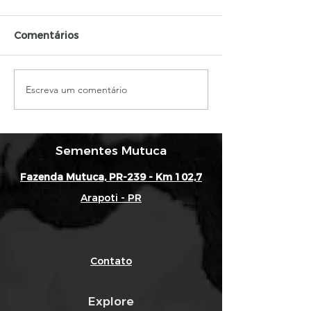
Comentários
Escreva um comentário
Ensaio de
Último episód
espaçamento 25 cm x
saga do ensaio
45 cm pré colheita!
25X45!
Sementes Mutuca
Fazenda Mutuca, PR-239 - Km 102,7
Arapoti - PR
Contato
Explore