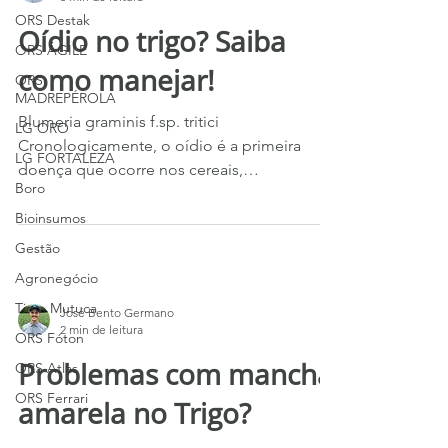
ORS Destak
Oídio no trigo? Saiba
ORS ÁGILE
como manejar!
ORS
MADREPÉROLA
Blumeria graminis f.sp. tritici
LG ORO
Cronologicamente, o oídio é a primeira
LG FORTALEZA
doença que ocorre nos cereais,
Boro
predominando nos cultivos de trigo...
Bioinsumos
Gestão
Agronegócio
Time Mutuca
José Bento Germano
2 min de leitura
ORS Fóton
Problemas com mancha
ORS Atlas
ORS Ferrari
amarela no Trigo?