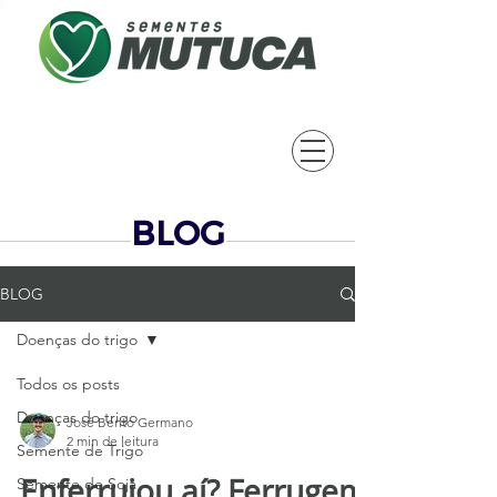
BLOG
BLOG
Doenças do trigo
Todos os posts
Doenças do trigo
José Bento Germano
2 min de leitura
Semente de Trigo
Enferrujou aí? Ferrugem
Semente de Soja