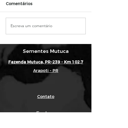
Comentários
Escreva um comentário
Trigo no verão! Será
Perspectivas 
que dá boa? 🌾🌾
mercado trití
Irineu Pedroll
Sementes Mutuca
Fazenda Mutuca, PR-239 - Km 102,7
Arapoti - PR
Contato
Explore