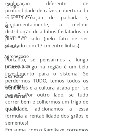
exploração diferente de 
LG ORO
profundidade de raízes, cobertura do 
LG FORTALEZA
solo, formação de palhada e, 
fundamentalmente, a melhor 
Boro
distribuição de adubos fosfatados no 
Bioinsumos
perfil do solo (pelo fato de ser 
plantado com 17 cm entre linhas). 
Gestão
Agronegócio
Portanto, se pensarmos a longo 
Time Mutuca
prazo, o trigo na região é um belo 
investimento para o sistema! Se 
ORS Fóton
perdermos TUDO, temos todos os 
ORS Atlas
benefícios
 e a cultura acaba por "se 
pagar". Por outro lado, se tudo 
ORS Ferrari
correr bem e colhermos um trigo de 
qualidade
, adicionamos a essa 
fórmula a rentabilidade dos grãos e 
sementes! 
Em suma, com o Kamikaze, corremos 