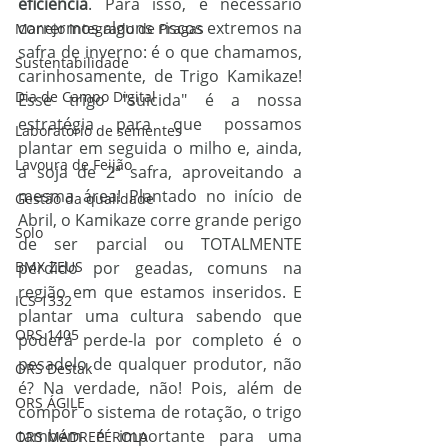
eficiência
. Para isso, é necessário 
corrermos alguns riscos extremos na 
Manejo Integrado de Pragas
safra de inverno: é o que chamamos, 
Sustentabilidade
carinhosamente, de Trigo Kamikaze! 
Dia de Campo Digital
Esse trigo "suicida" é a nossa 
estratégia para que possamos 
Laboratório de sementes
plantar em seguida o milho e, ainda, 
Lavoura de Feijão
a soja de 2ª safra, aproveitando a 
mesma área! Plantado no início de 
Gestão da qualidade
Abril, o Kamikaze corre grande perigo 
Solo
de ser parcial ou TOTALMENTE 
BMX ZEUS
perdido por geadas, comuns na 
região em que estamos inseridos. E 
ICS 1332
plantar uma cultura sabendo que 
ORS 1405
poderá perde-la por completo é o 
pesadelo de qualquer produtor, não 
ORS Destak
é? Na verdade, não! Pois, além de 
ORS ÁGILE
compor o sistema de rotação, o trigo 
também é importante para uma 
ORS MADREPÉROLA