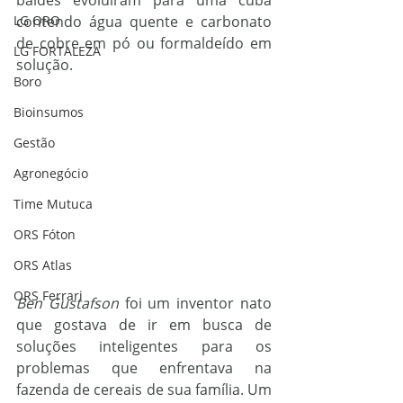
baldes evoluíram para uma cuba 
LG ORO
contendo água quente e carbonato 
de cobre em pó ou formaldeído em 
LG FORTALEZA
solução.
Boro
Bioinsumos
Gestão
Agronegócio
Time Mutuca
ORS Fóton
ORS Atlas
ORS Ferrari
Ben Gustafson
 foi um inventor nato 
que gostava de ir em busca de 
soluções inteligentes para os 
problemas que enfrentava na 
fazenda de cereais de sua família. Um 