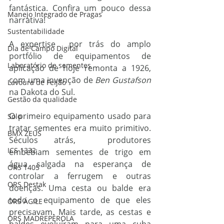
fantástica. Confira um pouco dessa 
Manejo Integrado de Pragas
narrativa!
Sustentabilidade
A expertise  por trás do amplo 
Dia de Campo Digital
portfólio de equipamentos de 
Laboratório de sementes
aplicação de hoje remonta a 1926, 
com uma invenção de 
Ben Gustafson
Lavoura de Feijão
na Dakota do Sul.
Gestão da qualidade
O primeiro equipamento usado para 
Solo
tratar sementes era muito primitivo. 
BMX ZEUS
Séculos atrás,  produtores 
ICS 1332
embebiam sementes de trigo em 
água salgada na esperança de 
ORS 1405
controlar a ferrugem e outras 
ORS Destak
doenças. Uma cesta ou balde era 
todo o equipamento de que eles 
ORS ÁGILE
precisavam. Mais tarde, as cestas e 
ORS MADREPÉROLA