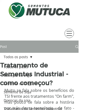
Post
Todos os posts
Tratamento de
Todos os posts
Sementes Industrial -
Doenças do trigo
como começou?
Semente de Trigo
Muito se fala sobre os benefícios do 
Semente de Soja
TSI frente aos tratamentos "On farm", 
Doenças da soja
mas pouco se fala sobre a história 
por trás dessa tecnologia - de fato - 
Tratamento de Sementes Industrial