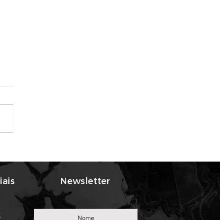
 a função do Técnico
Segurança?
ança é garantir a
ridade física dos
onários e prevenir as
veis doenças...
iais
Newsletter
k