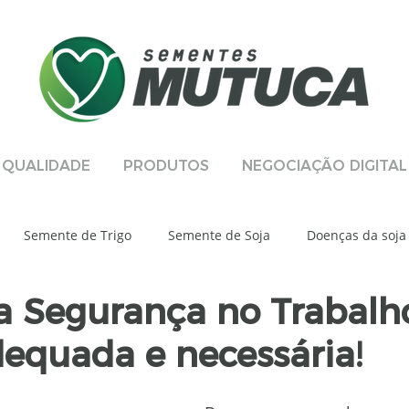
QUALIDADE
PRODUTOS
NEGOCIAÇÃO DIGITAL
Semente de Trigo
Semente de Soja
Doenças da soja
 a Segurança no Trabalh
al
Manejo Integrado de Pragas
Sustentabilidade
D
equada e necessária!
voura de Feijão
Gestão da qualidade
Solo
BMX ZEU