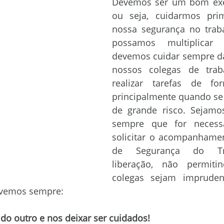
Devemos ser um bom exe
ou seja, cuidarmos prim
ORS ÁGILE
ORS MADREPÉROLA
LG ORO
LG FORTAL
nossa segurança no traba
possamos multiplicar e
devemos cuidar sempre da
ronegócio
Time Mutuca
ORS Fóton
ORS Atlas
nossos colegas de traba
realizar tarefas de for
principalmente quando se t
de grande risco. Sejamos
sempre que for necessá
solicitar o acompanhamen
de Segurança do Tra
liberação, não permiti
colegas sejam imprudent
evemos sempre:
r do outro e nos deixar ser cuidados!