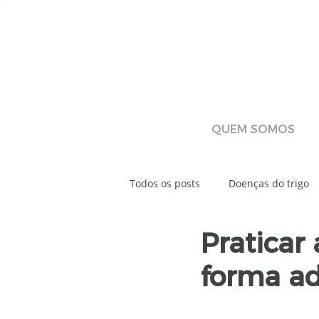
QUEM SOMOS
Todos os posts
Doenças do trigo
Praticar
Tratamento de Sementes Industri
forma ad
Laboratório de sementes
La