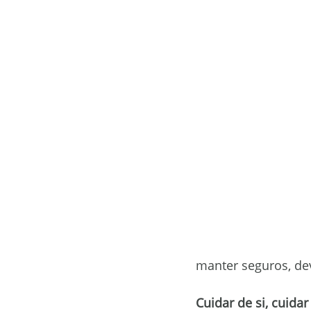
ORS 1405
ORS Destak
Bioinsumos
Gestão
Ag
manter seguros, d
Cuidar de si, cuida