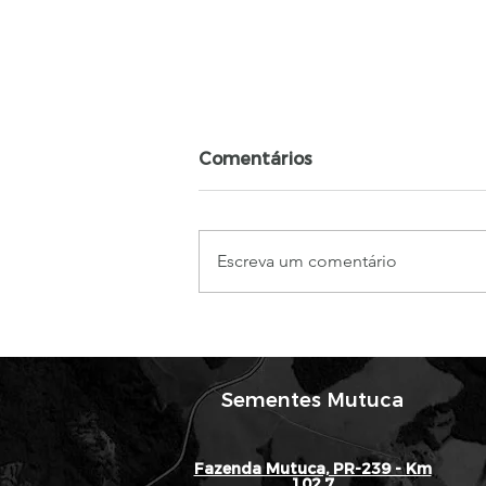
Comentários
Escreva um comentário
Sustentabilidade do Solo:
O Compromisso da
Sementes Mutuca com o
Futuro da Agricultura
Sementes Mutuca
Fazenda Mutuca, PR-239 - Km
102,7