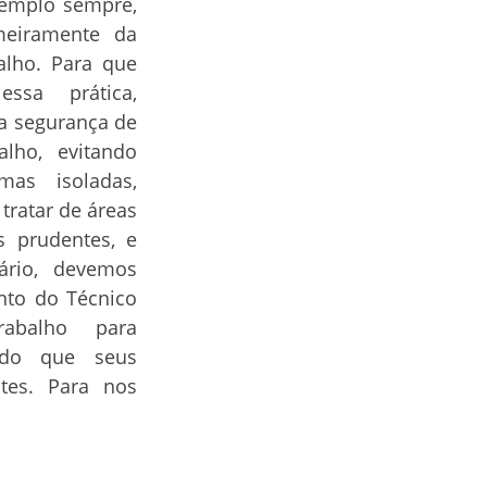
mplo sempre, 
eiramente da 
EZA
Boro
lho. Para que 
ssa prática, 
 segurança de 
ORS Ferrari
lho, evitando 
mas isoladas, 
ratar de áreas 
 prudentes, e 
rio, devemos 
to do Técnico 
balho para 
ndo que seus 
es. Para nos 