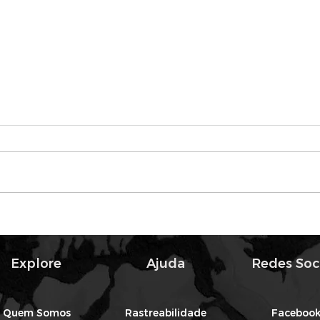
Qual
de 
A função do técnico de
segur
integ
funci
possí
Certificação ISO 9001
Agro | Sementes Mutuca
Explore
Ajuda
Redes Soc
Quem Somos
Rastreabilidade
Faceboo