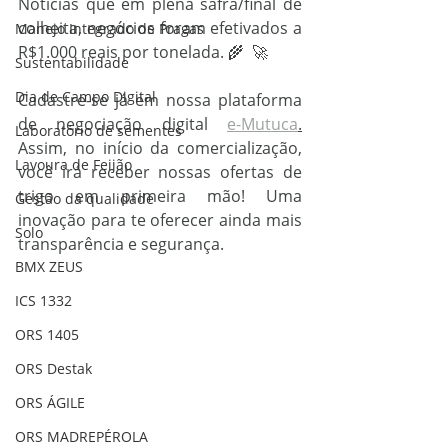
Notícias que em plena safra/final de 
colheita, negócios foram efetivados a 
Manejo Integrado de Pragas
R$1.000 reais por tonelada. 🌾  🚀
Sustentabilidade
Dia de Campo Digital
Cadastre-se já em nossa plataforma 
de negociação digital 
e-Mutuca
.
Laboratório de sementes
Assim, no início da comercialização, 
Lavoura de Feijão
você irá receber nossas ofertas de 
trigo em primeira mão! Uma 
Gestão da qualidade
inovação para te oferecer ainda mais 
Solo
transparência e segurança.
BMX ZEUS
ICS 1332
ORS 1405
ORS Destak
ORS ÁGILE
ORS MADREPÉROLA