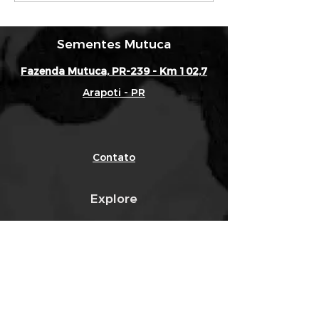
Manejo de cultivares de trigo
Sementes Mutuca
médio/precoce!
Fazenda Mutuca, PR-239 - Km 102,7
Arapoti - PR
Contato
Explore
Qualidade
Quem Somos
Indicação
Blog