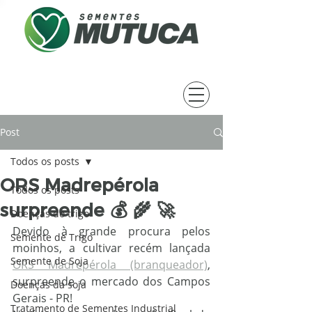
Post
Todos os posts
ORS Madrepérola
Todos os posts
surpreende 💰 🌾 🚀
Doenças do trigo
Devido à grande procura pelos 
Semente de Trigo
moinhos, a cultivar recém lançada 
Semente de Soja
ORS Madrepérola (branqueador)
, 
surpreende o mercado dos Campos 
Doenças da soja
Gerais - PR!
Tratamento de Sementes Industrial