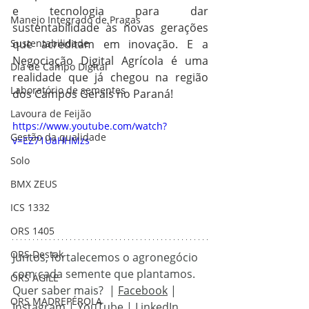
e tecnologia para dar 
Manejo Integrado de Pragas
sustentabilidade às novas gerações 
Sustentabilidade
que acreditam em inovação. E a 
Negociação Digital Agrícola é uma 
Dia de Campo Digital
realidade que já chegou na região 
Laboratório de sementes
dos Campos Gerais no Paraná!
Lavoura de Feijão
https://www.youtube.com/watch?
Gestão da qualidade
v=EZ71UaHHMzs
Solo
BMX ZEUS
ICS 1332
ORS 1405
ORS Destak
Juntos, fortalecemos o agronegócio 
com cada semente que plantamos.
ORS ÁGILE
Quer saber mais?  |
Facebook
 | 
ORS MADREPÉROLA
Instagram
 | 
YouTube
 | 
LinkedIn