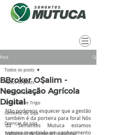
Post
Todos os posts
BBroker O$alim -
Todos os posts
Negociação Agrícola
Doenças do trigo
Digital
Semente de Trigo
Não podemos esquecer que a gestão 
Semente de Soja
também é da porteira para fora! Nós 
Doenças da soja
da Sementes Mutuca estamos 
sempre investindo em conhecimento 
Tratamento de Sementes Industrial