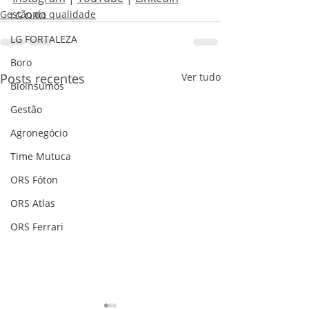
Gestão da qualidade
LG ORO
LG FORTALEZA
Boro
Posts recentes
Ver tudo
Bioinsumos
Gestão
Agronegócio
Time Mutuca
ORS Fóton
ORS Atlas
ORS Ferrari