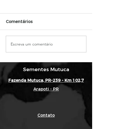
Qual a função
Técnico de
Segurança?
A função do técnico de
Comentários
segurança é garan
integridade física
funcionários e pr
Escreva um comentário
Certificação ISO 9001
possíveis doenças
Agro | Sementes
Mutuca
Sementes Mutuca
Fazenda Mutuca, PR-239 - Km 102,7
Arapoti - PR
Contato