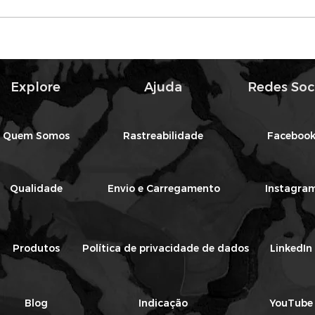
Semeadura de Soja:
Sust
Fisiologia, Arquitetura da
O C
Planta e Estratégias para
Sem
Maximizar o Enchimento
Futu
Explore
Ajuda
Redes Soc
de Grãos
Quem Somos
Rastreabilidade
Faceboo
Qualidade
Envio e Carregamento
Instagra
Produtos
Política de privacidade de dados
LinkedIn
Blog
Indicação
YouTube