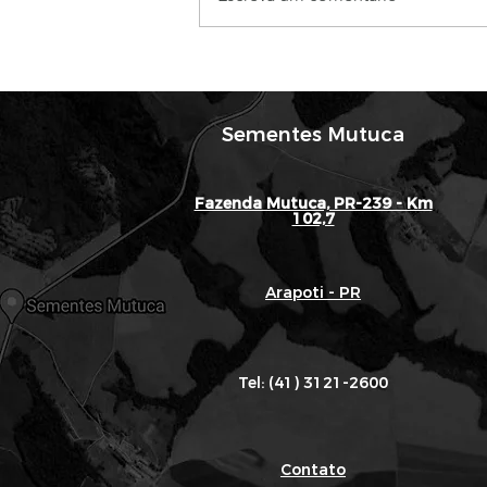
ORS Ferrari:
Hiperprecocidade,
Estabilidade de PH e o
Potencial de 5.7 t/ha no
Sementes Mutuca
Fechamento de Plantio
Fazenda Mutuca, PR-239 - Km
102,7
Arapoti - PR
Tel: (41) 3121-2600
Contato