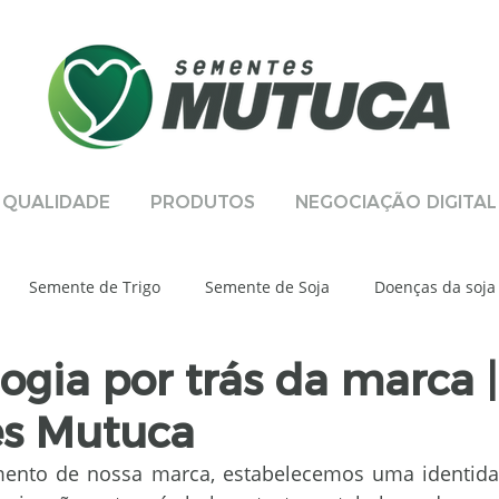
QUALIDADE
PRODUTOS
NEGOCIAÇÃO DIGITAL
Semente de Trigo
Semente de Soja
Doenças da soja
ogia por trás da marca |
al
Manejo Integrado de Pragas
Sustentabilidade
D
s Mutuca
voura de Feijão
Gestão da qualidade
Solo
BMX ZEU
mento de nossa marca, estabelecemos uma identidad