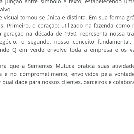
 a junção entre símbolo e texto, estabelecendo um
alvo.
ORS ÁGILE
ORS MADREPÉROLA
LG ORO
LG FORTAL
. Primeiro, o coração: utilizado na fazenda como 
 geração na década de 1950, representa nossa tradi
ronegócio
Time Mutuca
ORS Fóton
ORS Atlas
egócio; o segundo, nosso conceito fundamental,
nde Q em verde envolve toda a empresa e os va
ia e no comprometimento, envolvidos pela vontade 
 qualidade para nossos clientes, parceiros e colabor