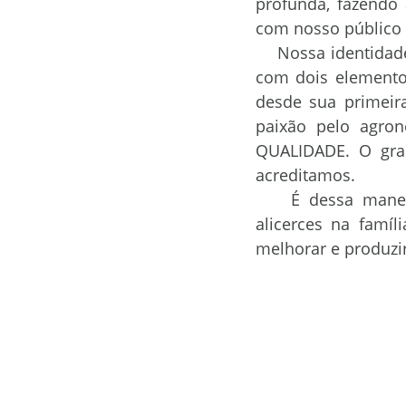
profunda, fazendo
com nosso público 
ORS 1405
ORS Destak
    Nossa identidade visual tornou-se única e distinta. Em sua forma gráfica, contamos 
com dois elementos
desde sua primeira
Bioinsumos
Gestão
Ag
paixão pelo agron
QUALIDADE. O gra
acreditamos.
    É dessa maneira que a Sementes Mutuca pratica suas atividades. Com fortes 
alicerces na famíl
melhorar e produzir