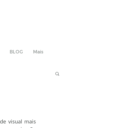
BLOG
Mais
ia de Campo Digital
S
ICS 1332
e visual mais 