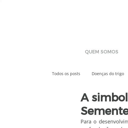
QUEM SOMOS
Todos os posts
Doenças do trigo
A simbol
Tratamento de Sementes Industri
Semente
Laboratório de sementes
La
Para o desenvolvi