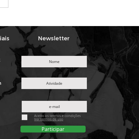
entabilidade do Solo:
ompromisso da
entes Mutuca com o
ro da Agricultura
iais
Newsletter
k
m
Aceito os termos e condições
Ver termos de uso
Participar