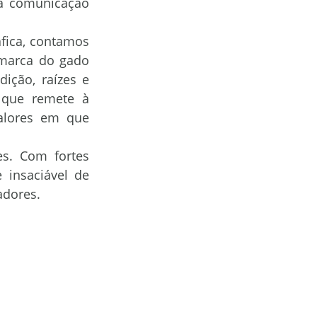
a comunicação 
EZA
Boro
marca do gado 
ção, raízes e 
ORS Ferrari
 que remete à 
lores em que 
insaciável de 
adores.