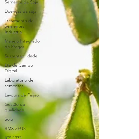
Semente de Soja
Doenças da soja
Tratamento de
Sementes
Industrial
Manejo Integrado
de Pragas
Sustentabilidade
Dia de Campo
Digital
Laboratório de
sementes
Lavoura de Feijão
Gestão da
qualidade
Solo
BMX ZEUS
ICS 1332