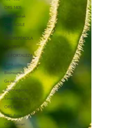
ORS 1405
ORS Destak
ORS ÁGILE
ORS
MADREPÉROLA
LG ORO
LG FORTALEZA
Boro
Bioinsumos
Gestão
Agronegócio
Time Mutuca
ORS Fóton
ORS Atlas
ORS Ferrari