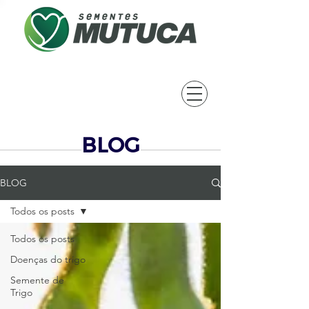
BLOG
BLOG
Todos os posts
Todos os posts
Doenças do trigo
Semente de
Trigo