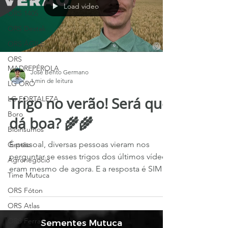
Load video
ORS 1405
ORS Destak
ORS ÁGILE
ORS
MADREPÉROLA
José Bento Germano
1 min de leitura
LG ORO
Trigo no verão! Será que
LG FORTALEZA
Boro
dá boa? 🌾🌾
Bioinsumos
É pessoal, diversas pessoas vieram nos
Gestão
perguntar se esses trigos dos últimos vídeos
Agronegócio
eram mesmo de agora. E a resposta é SIM!
Time Mutuca
Estamos...
ORS Fóton
ORS Atlas
ORS Ferrari
Sementes Mutuca