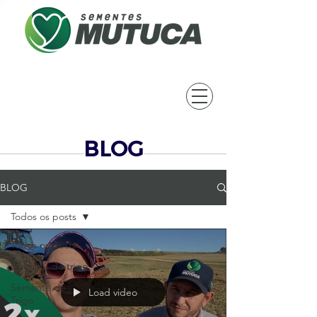
BLOG
BLOG
Todos os posts
Todos os posts
Doenças do trigo
Semente de
Load video
Trigo