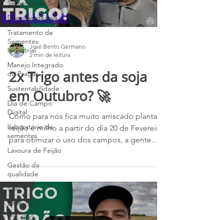
Semente de Soja
Doenças da soja
Tratamento de
Sementes
José Bento Germano
Industrial
2 min de leitura
Manejo Integrado
2x Trigo antes da soja
de Pragas
Sustentabilidade
em Outubro? 🚀
Dia de Campo
Digital
Como para nós fica muito arriscado plantar
Laboratório de
feijão e milho a partir do dia 20 de Fevereiro,
sementes
para otimizar o uso dos campos, a gente...
Lavoura de Feijão
Gestão da
qualidade
Solo
BMX ZEUS
ICS 1332