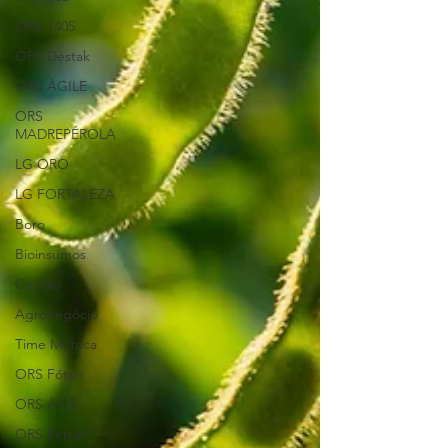
ORS 1405
ORS Destak
ORS ÁGILE
ORS
MADREPÉROLA
LG ORO
LG FORTALEZA
Boro
Bioinsumos
Gestão
Agronegócio
Time Mutuca
ORS Fóton
ORS Atlas
ORS Ferrari