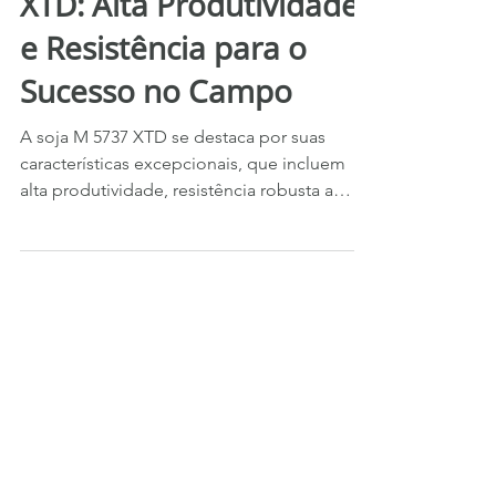
Cultivar de Soja M 5737
XTD: Alta Produtividade
e Resistência para o
Sucesso no Campo
A soja M 5737 XTD se destaca por suas
características excepcionais, que incluem
alta produtividade, resistência robusta a
pragas e doenças.
Sementes Mutuca
Fazenda Mutuca, PR-239 - Km 102,7
Arapoti - PR