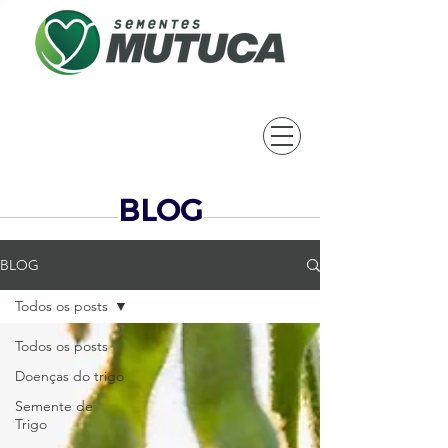
BLOG
BLOG
Todos os posts
Todos os posts
Doenças do trigo
Semente de
Trigo