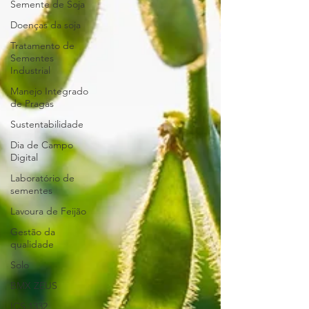
Semente de Soja
Doenças da soja
Tratamento de
Sementes
Industrial
Manejo Integrado
de Pragas
Sustentabilidade
Dia de Campo
Digital
Laboratório de
sementes
Lavoura de Feijão
Gestão da
qualidade
Solo
BMX ZEUS
ICS 1332