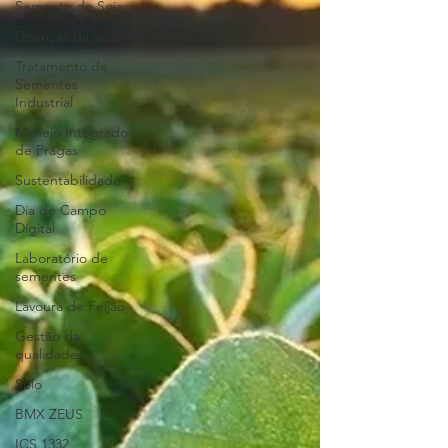
Semente de Soja
Doenças da soja
Tratamento de
Sementes
Industrial
Manejo Integrado
de Pragas
Sustentabilidade
Dia de Campo
Digital
Laboratório de
sementes
Lavoura de Feijão
Gestão da
qualidade
Solo
BMX ZEUS
ICS 1332