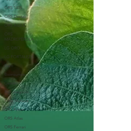
ORS 1405
ORS Destak
ORS ÁGILE
ORS
MADREPÉROLA
LG ORO
LG FORTALEZA
Boro
Bioinsumos
Gestão
Agronegócio
Time Mutuca
ORS Fóton
ORS Atlas
ORS Ferrari