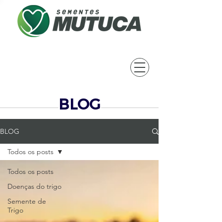
BLOG
BLOG
Todos os posts
Todos os posts
Doenças do trigo
Semente de
Trigo