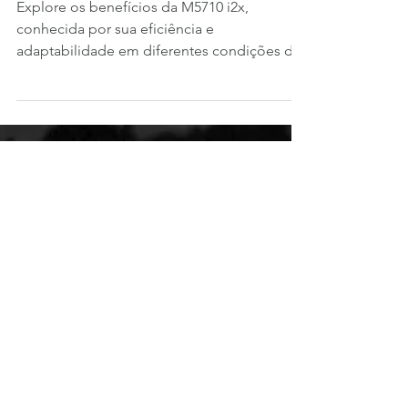
Lavoura
Explore os benefícios da M5710 i2x,
conhecida por sua eficiência e
adaptabilidade em diferentes condições de
solo e resistência a doenças...
Sementes Mutuca
Fazenda Mutuca, PR-239 - Km 102,7
Arapoti - PR
Contato
Explore