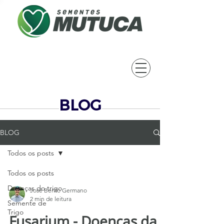
BLOG
BLOG
Todos os posts
Todos os posts
Doenças do trigo
José Bento Germano
2 min de leitura
Semente de
Trigo
Fusarium - Doenças da