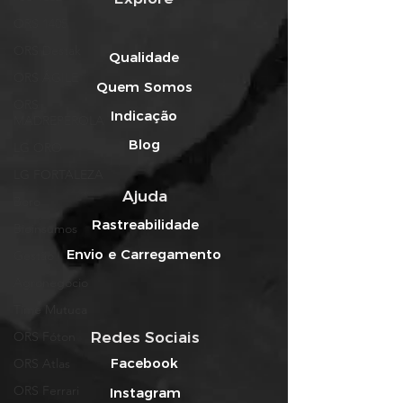
ORS 1405
ORS Destak
Qualidade
ORS ÁGILE
Quem Somos
ORS
Indicação
MADREPÉROLA
Blog
LG ORO
LG FORTALEZA
Ajuda
Boro
Rastreabilidade
Bioinsumos
Envio e Carregamento
Gestão
Agronegócio
Time Mutuca
ORS Fóton
Redes Sociais
Facebook
ORS Atlas
ORS Ferrari
Instagram