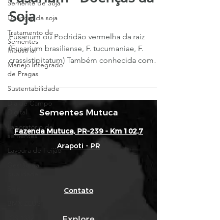
Semente de Soja
Soja
Doenças da soja
Tratamento de
Fusarium ou Podridão vermelha da raiz
Sementes
(Fusarium brasiliense, F. tucumaniae, F.
Industrial
crassistipitatum) Também conhecida como
Manejo Integrado
Síndrome da Morte...
de Pragas
Sustentabilidade
Dia de Campo
Digital
Sementes Mutuca
Laboratório de
Fazenda Mutuca, PR-239 - Km 102,7
sementes
Arapoti - PR
Lavoura de Feijão
Gestão da
qualidade
Solo
Contato
BMX ZEUS
ICS 1332
Explore