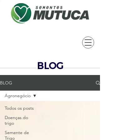
BLOG
BLOG
Agronegócio
Todos os posts
Doenças do
trigo
Semente de
Trigo