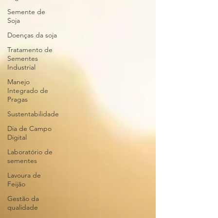
Semente de
Soja
Doenças da soja
Tratamento de
Sementes
Industrial
Manejo
Integrado de
Pragas
Sustentabilidade
Dia de Campo
Digital
Laboratório de
sementes
Lavoura de
Feijão
Gestão da
qualidade