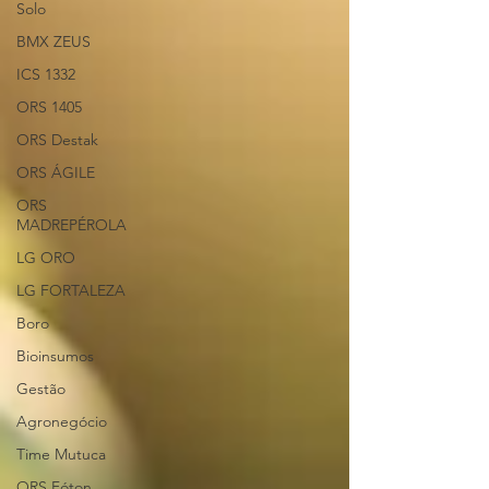
Solo
BMX ZEUS
ICS 1332
ORS 1405
ORS Destak
ORS ÁGILE
ORS
MADREPÉROLA
LG ORO
LG FORTALEZA
Boro
Bioinsumos
Gestão
Agronegócio
Time Mutuca
ORS Fóton