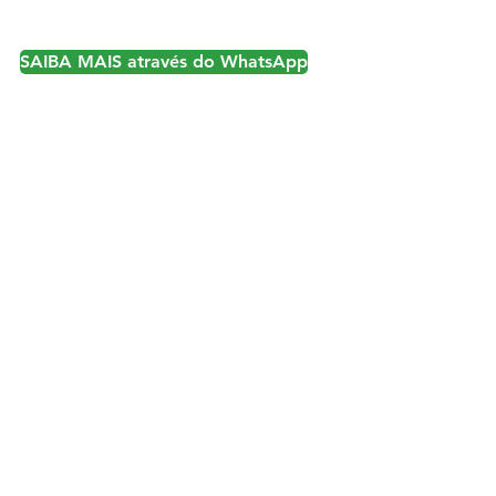
SAIBA MAIS através do WhatsApp
Sementes Mutuca
Fazenda Mutuca, PR-239 - Km 102,7
Arapoti - PR
Contato
Explore
Qualidade